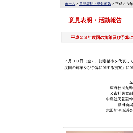
ホーム
>
意見表明・活動報告
>
平成２３年
意見表明・活動報告
平成２３年度国の施策及び予算
７月３０日（金）、指定都市を代表し
度国の施策及び予算に関する提案」に
左
重野社民党幹
又市社民党副
中島社民党副幹
篠田新潟
志田新潟市議会