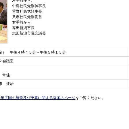
左手前から、
中島社民党副幹事長
重野社民党幹事長
又市社民党副党首
右手前から
篠田新潟市長
志田新潟市議会議長
金） 午後４時４５分～午後５時１５分
２会議室
 常佳
市 征治
３年度国の施策及び予算に関する提案のページ
をご覧ください。
意見表明・活動報告トップへ