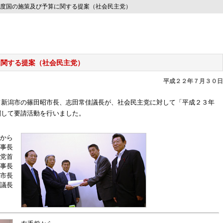
度国の施策及び予算に関する提案（社会民主党）
に関する提案（社会民主党）
平成２２年７月３０日
て新潟市の篠田昭市長、志田常佳議長が、社会民主党に対して「平成２３年
関して要請活動を行いました。
から
事長
党首
事長
市長
議長