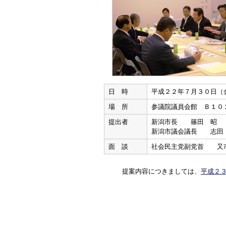
日 時
平成２２年７月３０日（
場 所
参議院議員会館 Ｂ１０
提出者
新潟市長 篠田 昭
新潟市議会議長 志田
面 談
社会民主党副党首 又
提案内容につきましては、
平成２