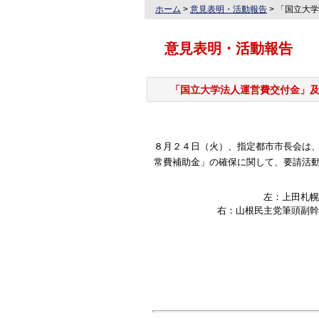
ホーム
>
意見表明・活動報告
>
「国立大学
意見表明・活動報告
「国立大学法人運営費交付金」
８月２４日（火）、指定都市市長会は
常費補助金」の確保に関して、要請活
左：上田札幌
右：山根民主党筆頭副幹