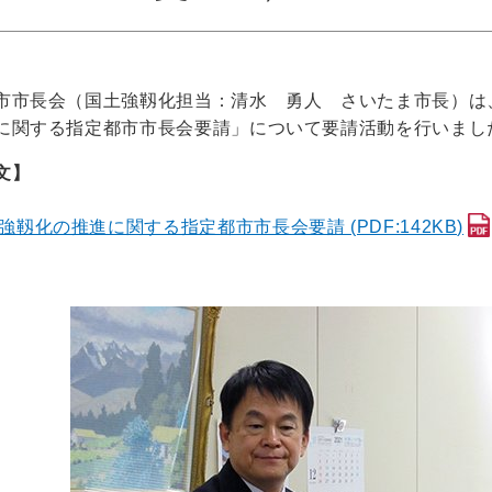
市市長会（国土強靱化担当：清水 勇人 さいたま市長）は
に関する指定都市市長会要請」について要請活動を行いまし
文】
強靱化の推進に関する指定都市市長会要請 (PDF:142KB)