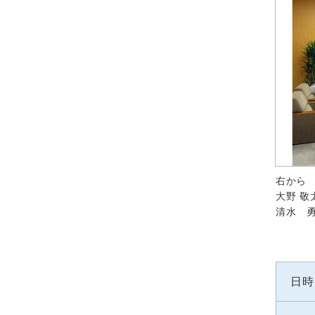
右から
大野 敬
清水 
日時