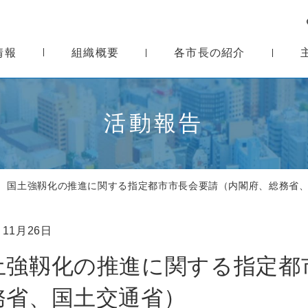
情報
組織概要
各市長の紹介
活動報告
国土強靱化の推進に関する指定都市市長会要請（内閣府、総務省
 11月26日
土強靱化の推進に関する指定都
務省、国土交通省）