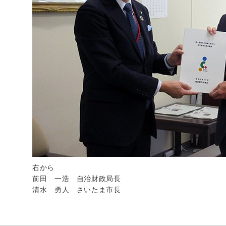
右から
前田 一浩 自治財政局長
清水 勇人 さいたま市長