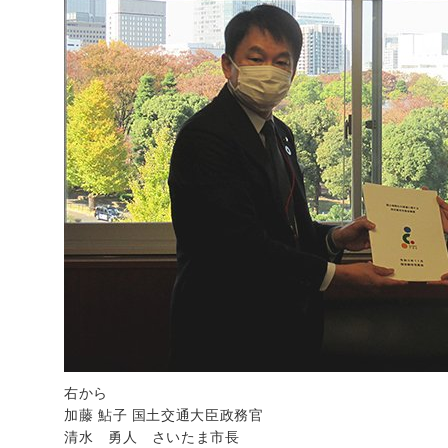
右から
加藤 鮎子 国土交通大臣政務官
清水 勇人 さいたま市長