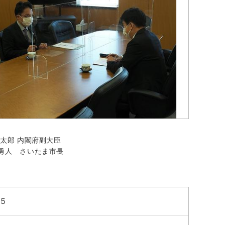
敬太郎 内閣府副大臣
勇人 さいたま市長
５