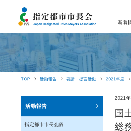
新着
TOP
活動報告
要請・提言活動
2021年度
2021年
活動報告
国
総
指定都市市長会議