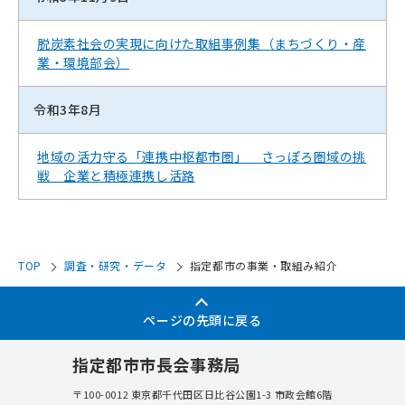
脱炭素社会の実現に向けた取組事例集（まちづくり・産
業・環境部会）
令和3年8月
地域の活力守る「連携中枢都市圏」 さっぽろ圏域の挑
戦 企業と積極連携し活路
TOP
調査・研究・データ
指定都市の事業・取組み紹介
ページの先頭に戻る
指定都市市長会事務局
〒100-0012
東京都千代田区日比谷公園1-3 市政会館6階