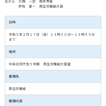
左から 大西 一史 熊本市長
伊佐 進一 厚生労働副大臣
日時
令和５年２月１７日（金）１３時３０分～１３時４５分
まで
場所
中央合同庁舎５号館 厚生労働副大臣室
要請先
厚生労働省
要請内容