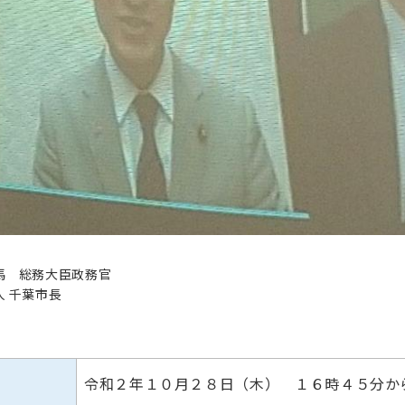
馬 総務大臣政務官
人 千葉市長
令和２年１０月２８日（木） １６時４５分か