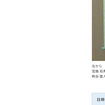
左から
宮路 拓
熊谷 俊
日時