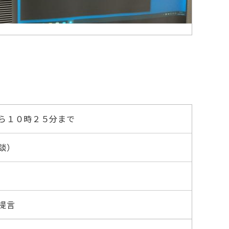
ら１０時２５分まで
談）
提言