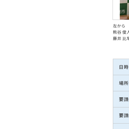
左から
熊谷 俊
藤井 比
日時
場所
要請
要請