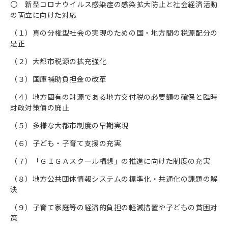
〇 新型コロナウイルス感染症の感染拡大防止と社会経済活動
の両立に向けた対応
（１
）真の分権型社会の実現のための国・地方間の税源配分の
是正
（２
）大都市税源の拡充強化
（３
）国庫補助負担金の改革
（４
）地方固有の財源である地方交付税の必要額の確保と臨時
財政対策債の廃止
（５
）多様な大都市制度の早期実現
（６
）子ども・子育て支援の充実
（７
）「ＧＩＧＡスクール構想」の推進に向けた制度の充実
（８
）地方公共団体情報システムの標準化・共通化の課題の解
決
（９
）子育て家庭等の経済的負担の軽減措置や子どもの貧困対
策