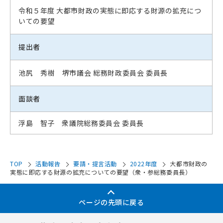
令和５年度 大都市財政の実態に即応する財源の拡充につ
いての要望
提出者
池尻 秀樹 堺市議会 総務財政委員会 委員長
面談者
浮島 智子
衆議院総務委員会 委員長
TOP
活動報告
要請・提言活動
2022年度
大都市財政の
実態に即応する財源の拡充についての要望（衆・参総務委員長）
ページの先頭に戻る