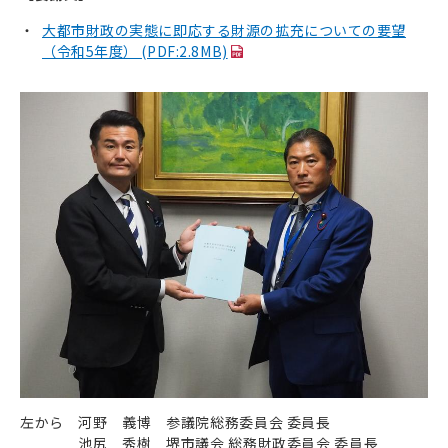
大都市財政の実態に即応する財源の拡充についての要望
（令和5年度） (PDF:2.8MB)
左から
河野 義博 参議院総務委員会 委員長
池尻 秀樹 堺市議会 総務財政委員会 委員長