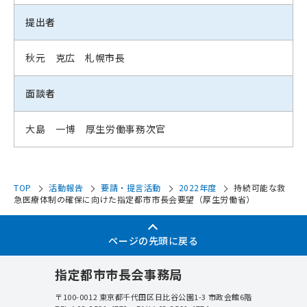
提出者
秋元 克広 札幌市長
面談者
大島 一博 厚生労働事務次官
TOP
活動報告
要請・提言活動
2022年度
持続可能な救
急医療体制の確保に向けた指定都市市長会要望（厚生労働省）
ページの先頭に戻る
指定都市市長会事務局
〒100-0012
東京都千代田区日比谷公園1-3 市政会館6階