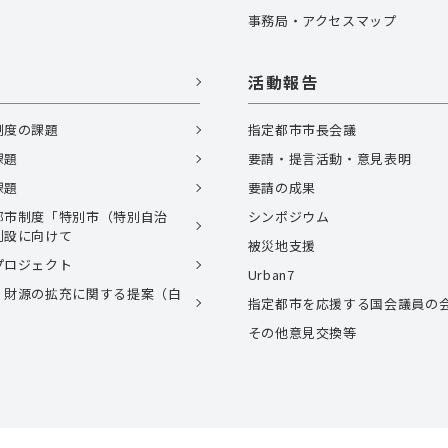
事務局・アクセスマップ
活動報告
制度の課題
指定都市市長会議
課題
要請・提言活動・意見表明
課題
要請の成果
都市制度「特別市（特別自治
シンポジウム
創設に向けて
被災地支援
プロジェクト
Urban7
、財源の拡充に関する提案（白
指定都市を応援する国会議員の
）
その他意見交換等