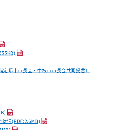
5KB)
る指定都市市長会・中核市市長会共同提言）
B)
況(PDF:2.6MB)
MB)