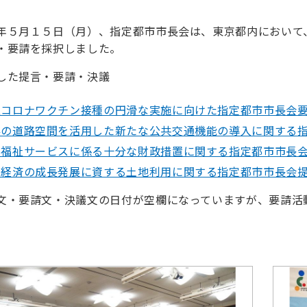
年５月１５日（月）、指定都市市長会は、東京都内において
・要請を採択しました。
した提言・要請・決議
コロナワクチン接種の円滑な実施に向けた指定都市市長会要請(P
の道路空間を活用した新たな公共交通機能の導入に関する指定都市
福祉サービスに係る十分な財政措置に関する指定都市市長会提言(
経済の成長発展に資する土地利用に関する指定都市市長会提言(P
文・要請文・決議文の日付が空欄になっていますが、要請活