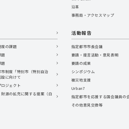
沿革
事務局・アクセスマップ
活動報告
制度の課題
指定都市市長会議
課題
要請・提言活動・意見表明
課題
要請の成果
都市制度「特別市（特別自治
シンポジウム
創設に向けて
被災地支援
プロジェクト
Urban7
、財源の拡充に関する提案（白
指定都市を応援する国会議員の
）
その他意見交換等