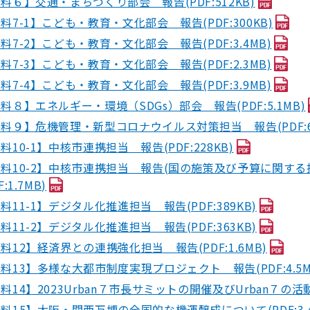
料６】交通・まちづくり部会 報告(PDF:512KB)
料7-1】こども・教育・文化部会 報告(PDF:300KB)
料7-2】こども・教育・文化部会 報告(PDF:3.4MB)
料7-3】こども・教育・文化部会 報告(PDF:2.3MB)
料7-4】こども・教育・文化部会 報告(PDF:3.9MB)
料８】エネルギー・環境（SDGs）部会 報告(PDF:5.1MB)
料９】危機管理・新型コロナウイルス対策担当 報告(PDF:65
料10-1】中核市連携担当 報告(PDF:228KB)
料10-2】中核市連携担当 報告(国の施策及び予算に関す
F:1.7MB)
料11-1】デジタル化推進担当 報告(PDF:389KB)
料11-2】デジタル化推進担当 報告(PDF:363KB)
料12】経済界との連携強化担当 報告(PDF:1.6MB)
料13】多様な大都市制度実現プロジェクト 報告(PDF:4.5M
料14】2023Urban７市長サミットの開催及びUrban７の活動状
料15】大阪・関西万博の全国的な機運醸成について(PDF:3.4