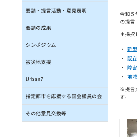
要請・提言活動・意見表明
令和５
の提言
要請の成果
＊採択
シンポジウム
新型
既存
被災地支援
障害
地域
Urban7
※提言
指定都市を応援する国会議員の会
す。
その他意見交換等