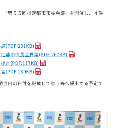
、「第５５回指定都市市長会議」を開催し、４件
DF:291KB)
市長会要請(PDF:267KB)
PDF:117KB)
DF:139KB)
動当日の日付を記載して省庁等へ提出する予定で