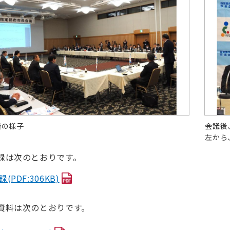
議の様子
会議後
左から
録は次のとおりです。
(PDF:306KB)
資料は次のとおりです。