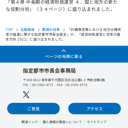
「
第４章 中長期の経済財政運営 ４．国と地方の新た
な役割分担」（３４ページ）に盛り込まれました。
TOP
活動報告
要請の成果
「計画策定等における地方分権改
革の推進に関する指定都市市長会提言」が、「経済財政運営と改革の基
本方針 2022」に盛り込まれました。
ページの先頭に戻る
指定都市市長会事務局
〒100-0012
東京都千代田区日比谷公園1-3 市政会館6階
TEL：
03-3591-4772
FAX：03-3591-4774
ご意見
アクセス
関連リンク
個人情報の取扱いについて
サイトマップ