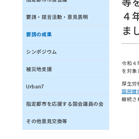
等
４
要請・提言活動・意見表明
ま
要請の成果
シンポジウム
令和４
被災地支援
を対象
厚生労
Urban7
国民健
継続さ
指定都市を応援する国会議員の会
その他意見交換等