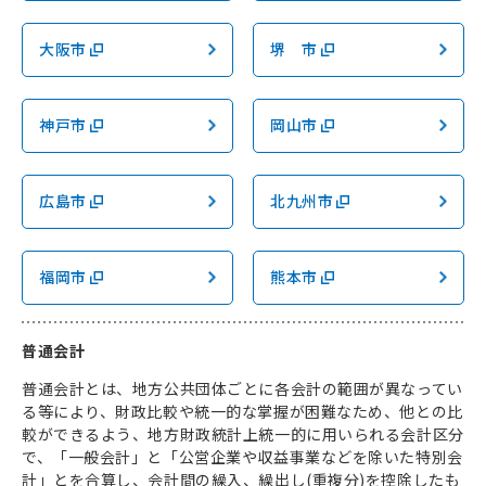
大阪市
堺 市
神戸市
岡山市
広島市
北九州市
福岡市
熊本市
普通会計
普通会計とは、地方公共団体ごとに各会計の範囲が異なってい
る等により、財政比較や統一的な掌握が困難なため、他との比
較ができるよう、地方財政統計上統一的に用いられる会計区分
で、「一般会計」と「公営企業や収益事業などを除いた特別会
計」とを合算し、会計間の繰入、繰出し(重複分)を控除したも